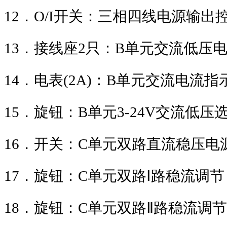
12
．
O/I
开关：三相四线电源输出
13
．接线座
2
只：
B
单元交流低压
14
．电表
(2A)
：
B
单元交流电流指
15
．旋钮：
B
单元
3-24V
交流低压
16
．开关：
C
单元双路直流稳压电
17
．旋钮：
C
单元双路
Ⅰ
路稳流调节
18
．旋钮：
C
单元双路
Ⅱ
路稳流调节