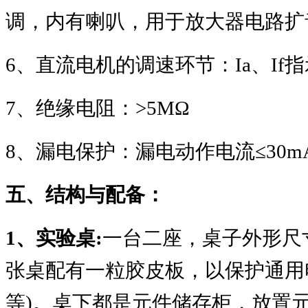
调，内有喇叭，用于放大器电路扩
6
、直流电机的调速环节：
Ia
、
If
指
7
、绝缘电阻：
>5MΩ
8
、漏电保护：漏电动作电流
≤30m
五、结构与配备：
1
、实验桌
:
一台二座，桌子外形尺
张桌配有一粒胶皮板，以保护通用
等
)
。桌下都是元件储存柜，放置