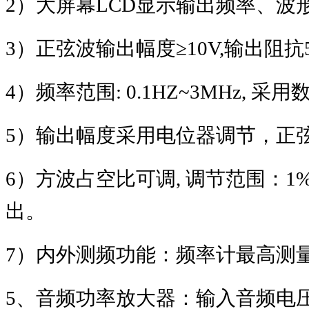
2
）大屏幕
LCD
显示输出频率、波
3
）正弦波输出幅度
≥10V,
输出阻抗
4
）频率范围
: 0.1HZ~3MHz,
采用
5
）输出幅度采用电位器调节，正
6
）方波占空比可调
,
调节范围：
1
出。
7
）内外测频功能：频率计最高测
5
、音频功率放大器：输入音频电