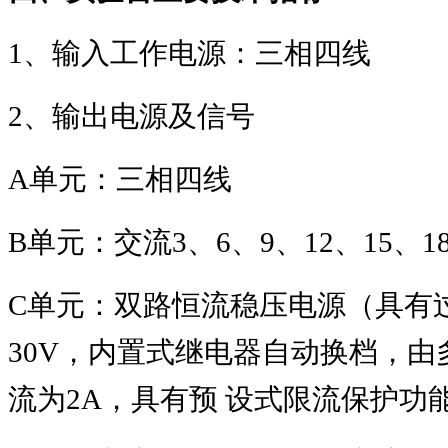
1
、输入工作电源：三相四线
2
、输出电源及信号
A
单元：三相四线
B
单元：交流
3
、
6
、
9
、
12
、
15
、
1
C
单元：双路恒流稳压电源（具有
30V
，内置式继电器自动换档，由
流为
2A
，具有预 设式限流保护功