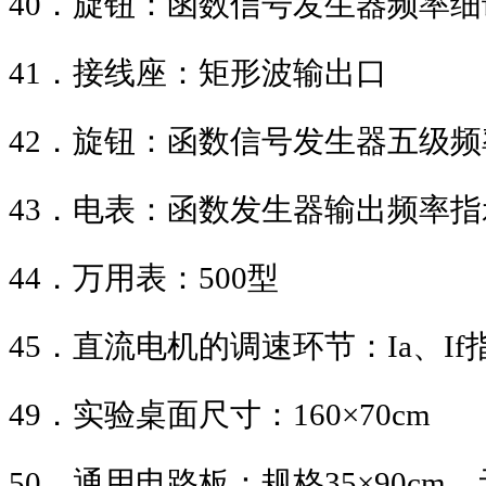
40
．旋钮：函数信号发生器频率细
41
．接线座：矩形波输出口
42
．旋钮：函数信号发生器五级频
43
．电表：函数发生器输出频率指
44
．万用表：
500
型
45
．直流电机的调速环节：
Ia
、
If
49
．实验桌面尺寸：
160×70cm
50
．通用电路板：规格
35×90cm
，