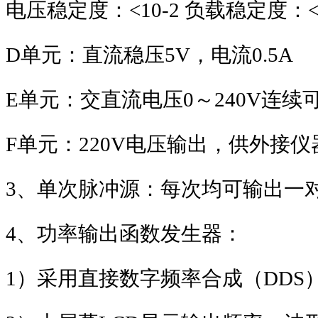
电压稳定度：
<10-2
负载稳定度：
D
单元：直流稳压
5V
，电流
0.5A
E
单元：交直流电压
0
～
240V
连续
F
单元：
220V
电压输出，供外接仪
3
、单次脉冲源：每次均可输出一
4
、功率输出函数发生器：
1
）采用直接数字频率合成（
DDS