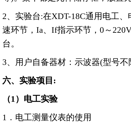
2
、实验台
:
在
XDT-18C
通用电工、
速环节，
Ia
、
If
指示环节，
0
～
220
台。
3
、用户自备器材：示波器
(
型号不
六、实验项目
:
（
1
）电工实验
1
．电工测量仪表的