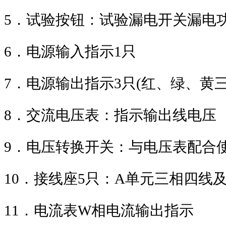
5
．试验按钮：试验漏电开关漏电
6
．电源输入指示
1
只
7
．电源输出指示
3
只
(
红、绿、黄
8
．交流电压表：指示输出线电压
9
．电压转换开关：与电压表配合
10
．接线座
5
只：
A
单元三相四线
11
．电流表
W
相电流输出指示