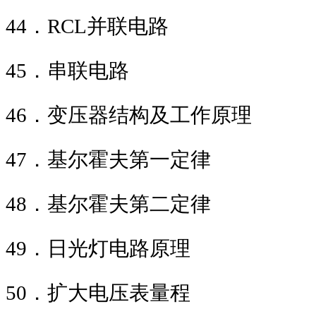
44
．
RCL
并联电
45
．串联电路
46
．变压器结构及工作
47
．基尔霍夫第一
48
．基尔霍夫第二
49
．日光灯电路原理
50
．扩大电压表