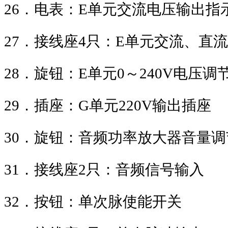
26
．电表：
E
单元交流电压输出指
27
．接线座
4
只：
E
单元交流、直流
28
．旋钮：
E
单元
0
～
240V
电压调
29
．插座：
G
单元
220V
输出插座
30
．旋钮：音频功率放大器音量调
31
．接线座
2
只：音频信号输入
32
．按钮：单次脉使能开关