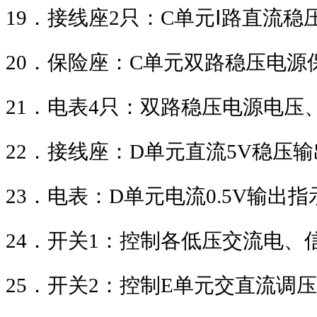
19
．接线座
2
只：
C
单元
Ⅰ
路直流稳
20
．保险座：
C
单元双路稳压电源
21
．电表
4
只：双路稳压电源电压
22
．接线座：
D
单元直流
5V
稳压输
23
．电表：
D
单元电流
0.5V
输出指
24
．开关
1
：控制各低压交流电、
25
．开关
2
：控制
E
单元交直流调压