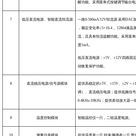
醒功能。采用菜单式按键调节输出电
7
低压直流电源、智能直流恒流源
一路
0-500mA/12V
恒流源
:
采用
DAC
，额定变化率≤
5
×
10-4
。
12864
液晶
流，且
具有恒流提醒功能。采用菜单
度
1mA
。
低压直流电源：±
5V
、±
12V
四路固
动恢复保护功能。
8
直流稳压电源
/
信号源模块
提供高稳定的±
5V
、±
15V
、±
2V
～±
调）、直流稳压电源；提供低频信
0.4KHz-10KHz
；提供差动放大器一
9
温度控制模块
智能温控仪一只，
二组温度电源。
10
测量仪表模块
提供温度表一只
;
转速
/
频率表一只
,
带