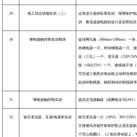
29
电工综合技能实训（二）
运算放大器的应用实训、报警保护电
训、整流滤波电路的设计及应用实训
30
继电接触控制实训模块
提供网孔板（
404mm
×
298mm
）一块
热继电器一只、时间继电器一只、
盒（三孔）一个、变压器（
220V/26
阻（
10
Ω
/25W
）一个、接线端子排（
可完成三相异步电动机点动和自锁
起动控制线路、能耗制动控制线路
31
继电接触控制实训
提供交流接触器（线圈电压为
220V
32
铁芯变压器、互感
/
电度表实训
铁芯变压器一只（
50VA
、
36V/220V
方便测试并能可靠保护防止变压器损
个空心线圈
L1
、
L2
装在滑动架上，