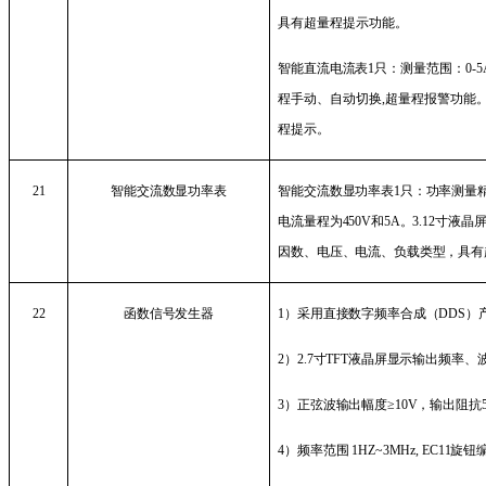
具有超量程提示功能。
智能直流电流表
1
只：
测量范围：
0-5
程手动、自动切换
,
超量程报警功能
程提示。
21
智能交流数显功率表
智能交流数显功率表
1
只：功率测量
电流量程为
450V
和
5A
。
3.12
寸
液晶
因数、电压、电流、负载类型，具有
22
函数信号发生器
1
）采用直接数字频率合成（
DDS
）
2
）
2.7
寸
TFT
液晶屏显示输出频率、
3
）正弦波输出幅度≥
10V
，输出阻抗
4
）频率范围
1HZ~3MHz, EC11
旋钮