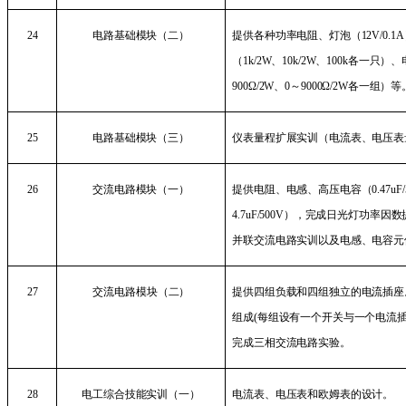
24
电路基础模块（二）
提供各种功率电阻、灯泡（
12V/0.1A
（
1k/2W
、
10k/2W
、
100k
各一只）、
900
Ω
/2W
、
0
～
9000
Ω
/2W
各一组）等
25
电路基础模块（三）
仪表量程扩展实训（电流表、电压表
26
交流电路模块（一）
提供电阻、电感、高压电容（
0.47uF
4.7uF/500V
），完成日光灯功率因数
并联交流电路实训以及电感、电容元
27
交流电路模块
（二）
提供四组负载和四组独立的电流插座
组成
(
每组设有一个开关与一个电流
完成三相交流电路实验。
28
电工综合技能实训（一）
电流表、电压表和欧姆表的设计。