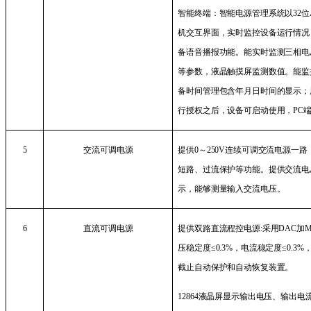
智能终端：智能电源管理系统以
32
位
机交互界面，实时监控设备运行情况
备语音播报功能。能实时监测三相电
等参数，液晶触摸屏监测数值。能监
备时间管理包含年月日时间的显示；
行授权之后，设备可启动使用，
PC
5
交流可调电源
提供
0
～
250V
连续可调交流电源一路
短路、过流保护等功能。提供交流电
示，能够测量输入交流电压。
6
直流可调电源
提供双路直流程控电源
:
采用
DAC
加
M
压稳定度≤
0.3%
，电流稳定度≤
0.3%
截止自动保护和自动恢复装置。
12864
液晶屏显示输出电压、输出电