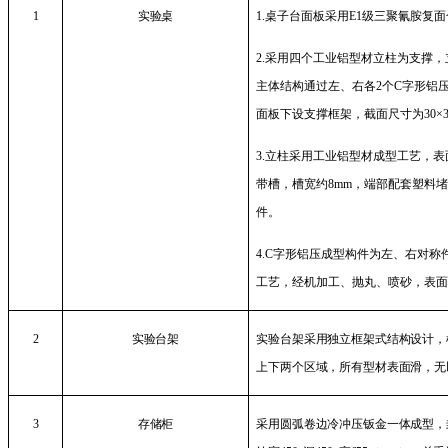
1
实验桌
1.
桌子台面板采用
E1
级三聚氰胺复面
2.
采用四个工业铝型材立柱为支撑，
主体结构通过左、右各
2
个
C
字形铝
面板下设支撑框架，截面尺寸为
30
×
3.
立柱采用工业铝型材成型工艺，表
带槽，槽宽约
8mm
，端部配套塑料
件。
4.C
字形铝压成型构件为左、右对称
工艺，经机加工、抛丸、喷砂，表
2
实验台架
实验台架采用独立框架式结构设计，
上下两个区域，所有型材表面滑，无
3
存储柜
采用圆弧卷边冷冲压钣金一体成型，