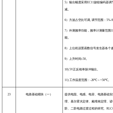
5
）输出幅度采用
EC11
旋钮编码器调
减。
6
）方波占空比可调
,
调节范围：
5%-
7
）外测频率功能，频率计测量范围
1
能。
8
）上位机设置函数信号发生器各个
9
）上升时间≤
50
。
10) 5V
正反相单脉冲输出。
11)
工作温度范围：
-20
℃～
+50
℃。
23
电路基础模块（一）
提供电阻、电感、电容、电路基础实
理、基尔霍夫定律、戴维南定理、诺
阶、二阶电路过渡过程的研究、
RLC