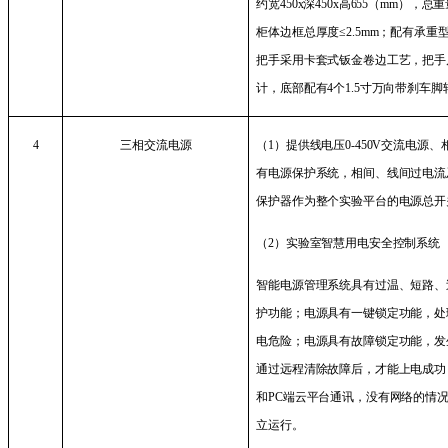
约宽
450x
深
450x
高
655
（
mm
），总重
柜体边框总厚度≤
2.5mm
；配有承重
把手采用卡套式钣金卷边工艺，把手
计，底部配有
4
个
1.5
寸万向带刹车脚
4
三相交流电源
（
1
）提供线电压
0-450V
交流电源、
有电源保护系统，相间、线间过电流
保护器作为整个实验平台的电源总开
（
2
）实验室智慧用电安全控制系统
智能电源管理系统具有过温、短路、
护功能；电源具有一键锁定功能，处
电危险；电源具有故障锁定功能，发
通过远程清除故障后，才能上电成功
和
PC
端云平台通讯，没有网络的情
立运行。