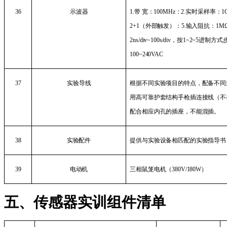
36
示波器
1.
带 宽：
100MHz
：
2.
实时采样率：
1
2+1
（外部触发）：
5.
输入阻抗：
1M
2ns/div~100s/div
，按
1~2~5
进制方式
100~240VAC
37
实验导线
根据不同实验项目的特点，配备不同
用高可靠护套结构手枪插连接线（不
配合相应内孔的插座，不能混插。
38
实验配件
提供与实验设备相匹配的实验指导书
39
电动机
三相鼠笼电机（
380V/180W
）
五、传感器实训组件清单