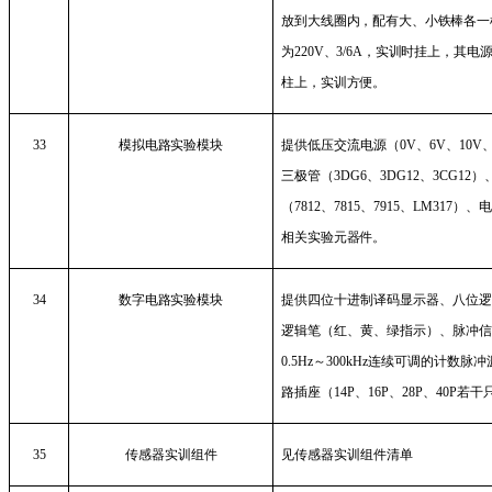
放到大线圈内，配有大、小铁棒各一
为
220V
、
3/6A
，实训时挂上，其电
柱上，实训方便。
33
模拟电路实验模块
提供低压交流电源（
0V
、
6V
、
10V
三极管（
3DG6
、
3DG12
、
3CG12
）
（
7812
、
7815
、
7915
、
LM317
）、
相关实验元器件。
34
数字电路实验模块
提供四位十进制译码显示器、八位
逻辑笔（红、黄、绿指示）、脉冲
0.5Hz
～
300kHz
连续可调的计数脉冲
路插座（
14P
、
16P
、
28P
、
40P
若干
35
传感器实训组件
见
传感器实训组件清单