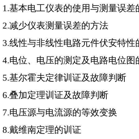
1.
基本电工仪表的使用与测量误差
2.
减少仪表测量误差的方法
3.
线性与非线性电路元件伏安特性
4.
电位、电压的测定及电路电位图
5.
基尔霍夫定律训证及故障判断
6.
叠加定理训证及故障判断
7.
电压源与电流源的等效变换
8.
戴维南定理的训证