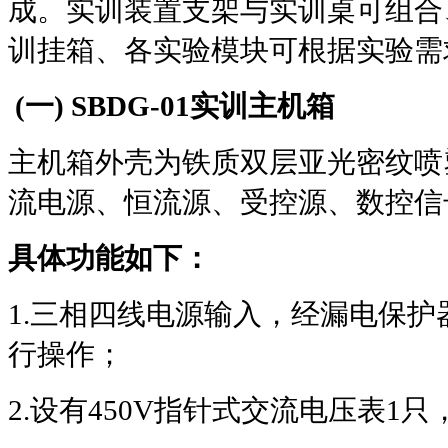
成。实训装置支架与实训桌可组合
训挂箱、各实验模块可根据实验需
(
一
) SBDG-01
实训主机箱
主机箱外壳为铁质双层亚光密纹喷
流电源、恒流源、受控源、数控信
具体功能如下：
1.
三相四线电源输入，经漏电保护
行操作；
2.
设有
450V
指针式交流电压表
1
只