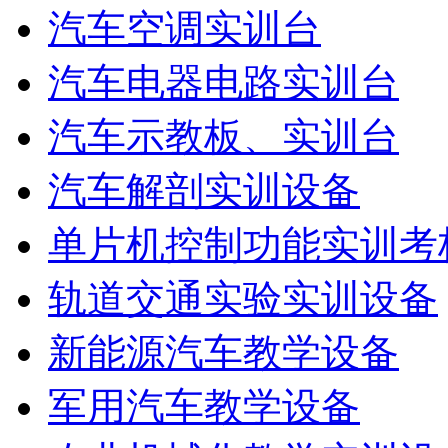
汽车空调实训台
汽车电器电路实训台
汽车示教板、实训台
汽车解剖实训设备
单片机控制功能实训考
轨道交通实验实训设备
新能源汽车教学设备
军用汽车教学设备