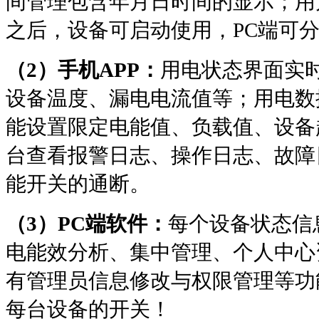
间管理包含年月日时间的显示；用
之后，设备可启动使用，
PC
端可
（
2
）手机
APP
：
用电状态界面实
设备温度、漏电电流值等；用电数
能设置限定电能值、负载值、设备
台查看报警日志、操作日志、故障
能开关的通断。
（
3
）
PC
端软件：
每个设备状态信
电能效分析、集中管理、个人中心
有管理员信息修改与权限管理等功
每台设备的开关！