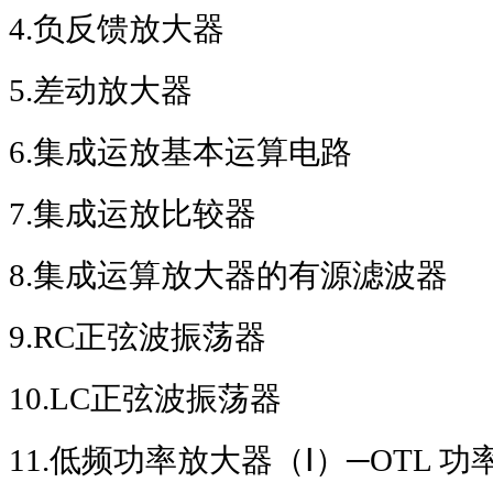
4.
负反馈放大器
5.
差动放大器
6.
集成运放基本运算电路
7.
集成运放比较器
8.
集成运算放大器的有源滤波器
9.RC
正弦波振荡器
10.LC
正弦波振荡器
11.
低频功率放大器（
Ⅰ
）
─OTL
功