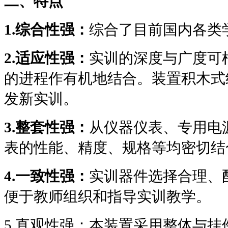
二、特点
1.
综合性强：
综合了目前国内各类
2.
适应性强：
实训的深度与广度可
的进程作有机地结合。装置积木式
发新实训。
3.
整套性强：
从仪器仪表、专用电
表的性能、精度、规格等均密切结
4.
一致性强：
实训器件选择合理、
便于教师组织和指导实训教学。
5.
直观性强：本装置采用整体与挂