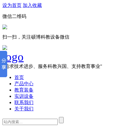
设为首页
加入收藏
微信二维码
扫一扫，关注硕博科教设备微信
"追求技术进步、服务科教兴国、支持教育事业"
首页
产品中心
教育装备
实训设备
联系我们
关于我们