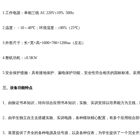
1.
工作电源：单相三线
AC 220V±10% 50Hz
2.
温度：－
10
～
40℃
；环境湿度：
≤90%
（
25℃
）
3.
外形尺寸：长
×
宽
×
高
=1600×700×1200
㎜（左右）
4.
整机功耗：
≤0.5KW
5.
安全保护措施：具有接地保护、漏电保护功能，安全性符合相关的国标标准。采
三、设备功能特点
1
、由验证书本知识，转向综合应用书本知识，实验、实训安排以培养能力为主线，
2
、由学生独立自主去搭建实验、实训电路，各种模块精心配置，有多个应用组合部
3
、装置提供了齐全的各种电源及信号源，以及各种仪表，为学生提供了一个完全开