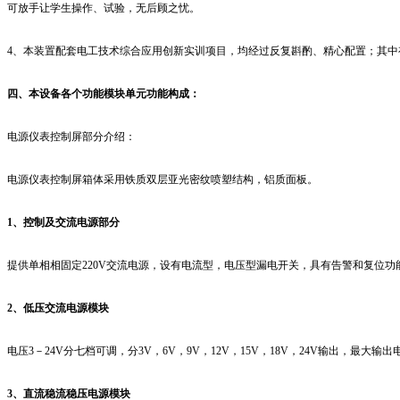
可放手让学生操作、试验，无后顾之忧。
4
、本装置配套电工技术综合应用创新实训项目，均经过反复斟酌、精心配置；其中
四、本设备各个功能模块单元功能构成：
电源仪表控制屏部分介绍：
电源仪表控制屏箱体采用铁质双层亚光密纹喷塑结构，铝质面板。
1
、控制及交流电源部分
提供单相相固定
220V
交流电源，设有电流型，电压型漏电开关，具有告警和复位功
2
、低压交流电源模块
电压
3
－
24V
分七档可调，分
3V
，
6V
，
9V
，
12V
，
15V
，
18V
，
24V
输出，最大输出
3
、直流稳流稳压电源模块