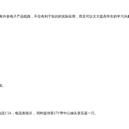
有许多电子产品线路，不仅有利于知识的实际应用，而且可以大大提高学生的学习兴
能。
电流
1.5A
，电流表指示， 同时提供双
17V
带中心抽头变压器一只。