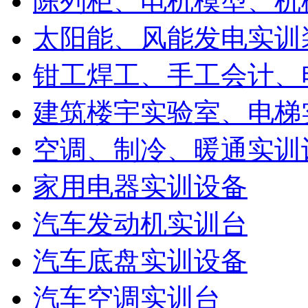
陈列柜、电机模型、机
太阳能、风能发电实训
钳工焊工、手工会计、
建筑楼宇实验室、电梯
空调、制冷、暖通实训
家用电器实训设备
汽车发动机实训台
汽车底盘实训设备
汽车空调实训台