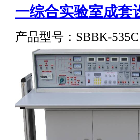
一综合实验室成套
产品型号：SBBK-535C