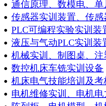
通信原理、数模电、单
传感器实训装置、传感
PLC可编程实验实训装
液压与气动PLC实训装
机械实训、制图桌、注
数控机床车铣实训设备
机床电气技能培训及考
电机维修实训、电机电