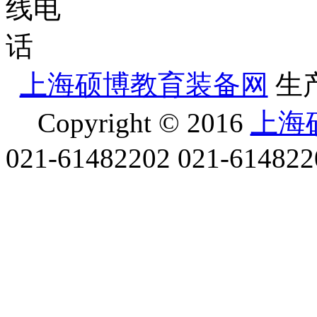
上海硕博教育装备网
生
Copyright © 2016
上海
021-61482202
021-614822