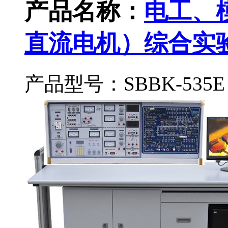
产品名称：
电工、
直流电机）综合实
产品型号：SBBK-535E