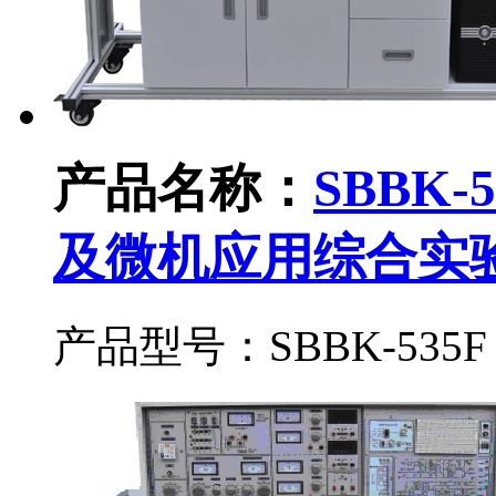
产品名称：
SBBK
及微机应用综合实
产品型号：SBBK-535F