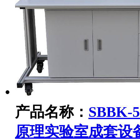
产品名称：
SBBK
原理实验室成套设