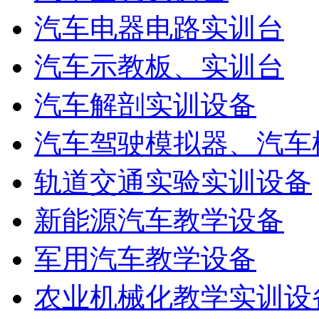
汽车电器电路实训台
汽车示教板、实训台
汽车解剖实训设备
汽车驾驶模拟器、汽车
轨道交通实验实训设备
新能源汽车教学设备
军用汽车教学设备
农业机械化教学实训设