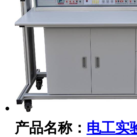
产品名称：
电工实